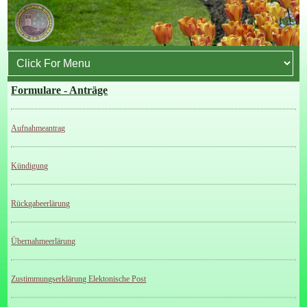
Formulare - Anträge
Aufnahmeantrag
Kündigung
Rückgabeerlärung
Übernahmeerlärung
Zustimmungserklärung Elektonische Post